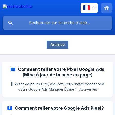
Archive
Comment relier votre Pixel Google Ads
(Mise à jour de la mise en page)
|| Avant de poursuivre, assurez-vous d'être connecté à
votre Google Ads Manager Étape 1 : Activer les
conversions améliorées Dans le menu latéral de gauche,
cliquez sur Objectifs, puis sous Conversions, cliquez sur
Paramètres. Veuillez apporter les modifications suivantes
Comment relier votre Google Ads Pixel?
aux paramètres : Amélioration des conversions de