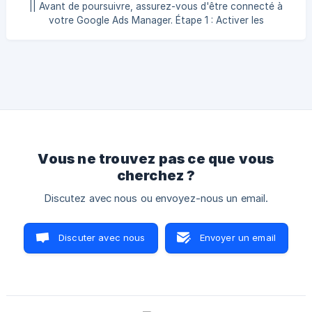
prospects : Cochez “Activer les conversions améliorées
|| Avant de poursuivre, assurez-vous d'être connecté à
pour les leads” et sélectionnez “Google Tag” dans le menu
votre Google Ads Manager. Étape 1 : Activer les
déroulant, puis enregistrez l
conversions améliorées Dans le menu latéral de gauche,
cliquez sur Objectifs, puis sous Conversions, cliquez sur
Paramètres. Veuillez apporter les modifications suivantes
aux paramètres: Amélioration des conversions pour les
prospects : Cochez “Activer les conversions améliorées
pour les prospects” et sélectionnez “Google Tag” dans le
menu déroulant, puis enr
Vous ne trouvez pas ce que vous
cherchez ?
Discutez avec nous ou envoyez-nous un email.
Discuter avec nous
Envoyer un email